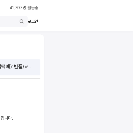
41,707
명 활동중
로그인
스마트스토어, 2025년 추석 연휴 물량 증가로 인한 '네이버페이 지정택배사(한진/우체국택배)' 반품/교환 수거지시 불가 안내
정입니다.