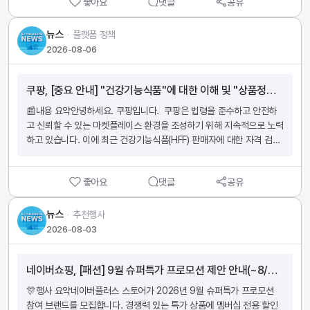
좋아요
댓글
공유
사유로 화물택배로 전환되고, 이에 고객에게 착불 배송비가 발생하는 사
례가 확인되고 있습니다. 사전에 충분히 고지 및 안내되지 않은 배송비
를 고객이 추가로 부담하게 될 경우, 서비스에 대한 불만 및 부정적인 구
뉴스
ᆞ
플랫폼 정책
매 경험이 발생할 수 있으므로, 아래 내용을 확인하시어 정확한 배송 정
2026-08-06
보가 표시/노출될 수 있도록 배송정보 설정을 점검하시고, 이를 실제 배
송비 내용에 맞게 수정해 주시기 바랍니다.  ◼︎ 요청 내용 1. 배송방식 등
쿠팡, [중요 안내] "건강기능식품"에 대한 이해 및 "상품정보 제공고시 : 건강기능 식품" 상품 등록 기준 안내
록 정보 확인 자전거 상품은 부피 및 중량에 따라 화물택배로 배송되는 
경우가 많으므로 등록된 상품의 화물택배 이관 여부를 확인해 주시기 바
📰내용 요약안녕하세요. 쿠팡입니다.  쿠팡은 법령을 준수하고 안전하
랍니다.  2. 실제 배송 조건에 맞는 배송비 종류 등록 및 수정 상품이 화
고 신뢰할 수 있는 마켓플레이스 환경을 조성하기 위해 지속적으로 노력
물택배로 이관되거나 또는 부피 및 중량에 따라 착불 배송비가 발생하
하고 있습니다. 이에 최근 건강기능식품(HFF) 판매자에 대한 자격 검
는 경우, 실제 배송 조건에 맞게 배송비 종류를 등록해 주시기 바랍니다. 
증 절차 강화 및 판매자 자격·상품 서류 요건 강화 정책을 안내드
이미 등록된 상품의 배송비 종류가 실제와 다른 경우, 배송 조건에 부합
린 바 있습니다. 해당 정책을 시행하는 과정에서 일부 상품이 건강기능
하도록 적절히 수정하여 주시기 바랍니다. 배송 지역, 부피, 수량 등 개
좋아요
댓글
공유
식품 요건을 충족하지 않음에도 건강기능식품으로 등록되어 있거나, 반
별 옵션에 따라 착불 배송비가 발생하는 상품의 경우, 상품 상세페이지
대로 건강기능식품에 해당하는 상품이 일반 카테고리에 등록된 사례
에 정확한 배송비 정보를 안내해 주시기 바랍니다. 3. 택배사 정보 확
가 확인되었습니다. 이에 본 정책에 관한 주요 사항을 아래와 같이 안
뉴스
ᆞ
추천행사
인 등록된 택배사와 실제 이용 중인 택배사가 일치하는지 확인해 주시기 
내 드리오니, 판매 상품과 관련해 필요한 조치를 취하여 주시기 바랍니
2026-08-03
바랍니다. 택배사의 정보가 일치하지 않는 경우 즉시 정확한 정보로 수
다.  1. 건강기능식품이란 무엇인가요? 건강기능식품에 관한 법률 제3
정해 주시기 바랍니다.  ■ 유의사항 상품 배송비가 잘못 등록되어 있거
조에 따르면 건강기능식품은 인체에 유용한 기능성을 가진 원재료 또
나 배송비 정보가 고객에게 명확하게 안내되지 않아 추가 배송비가 발생
네이버쇼핑, [패션] 9월 슈퍼특가 프로모션 제안 안내(~8/9 마감)
는 성분을 사용하여 제조된 식품을 의미합니다. 그러나 특정 성분(예: 비
하는 등 고객 불만이 반복될 경우, 정확한 배송비 정보가 반영되도록 추
타민 C)이 포함되어 있다는 사실만으로 건강기능식품에 해당하는 것
🎊행사 요약네이버플러스 스토어가 2026년 9월 슈퍼특가 프로모션 
가적인 수정 요청이 있을 수 있고, 반복된 정책 위반이 발생할 경우 문제
은 아닙니다.  아래 2.항과 3.항에서 설명드리는 건강기능식품에 대
참여 브랜드를 모집합니다. 경쟁력 있는 특가 상품에 멤버십 전용 할인
된 상품의 판매 중지 조치로 이어질 수 있으므로 유의 부탁드립니다. 일