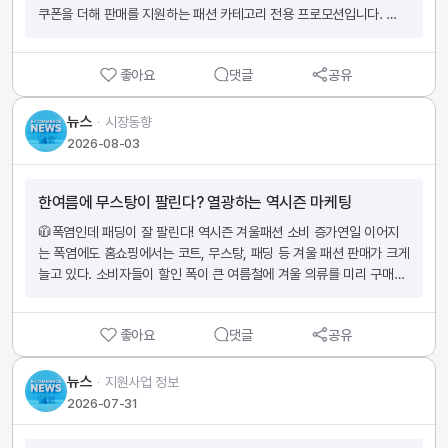
한 규제 관련 요건을 충족하여 필요한 서류를 보유한 상품만 건강기능식
쿠폰을 더해 판매를 지원하는 패션 카테고리 전용 프로모션입니다. 📌
부 판매자님께서 상품평 작성을 조건으로 배송비 페이백 이벤트를 진행
품에 해당할 수 있으며, 그렇지 못한 다른 상품은 일반식품으로 분류됩
참여 대상패션 카테고리 상품경쟁력 있는 특가 운영이 가능한 상품멤버
하고 있는 사례가 확인되고 있습니다. 상품평 작성을 조건으로 고객에게 
니다. 2. 건강기능식품은 제조, 수입 규제 관련 증빙서류를 보유해야 합
십 한정 추가 할인 제공이 가능한 상품스마트스토어 혜택관리 내 쿠폰 
금전적 혜택을 제공하거나 각종 상품평 작성을 유도하는 행위는 쿠팡 이
니다. 건강기능식품은 관련 법령에 따라 품목제조신고, 수입신고가 완료
좋아요
댓글
공유
적용 동의 완료 스토어 🎁프로모션 혜택네이버플러스 스토어 주요 지면 
용 정책 등 위반에 해당하며, 필요 시 관련 제재 조치가 취해질 수 있으
되어야 합니다.  이에 적법하게 국내에서 제조된 건강기능식품은 품목제
노출멤버십 회원 대상 10% 할인쿠폰 지원1만원 이상 구매 시 최대 할
므로 유의하시기 바랍니다.  판매자님의 성공이 쿠팡의 성공입니다. 감
조신고증 등 관련 서류가 발급되며(건강기능식품에 관한 법률 제7
인금액 제한 없이 사용 가능특가 상품 노출 및 판매 확대 지원 📌필수 
뉴스
ᆞ
시장동향
사합니다.  출처: 쿠팡
조), 수입 건강기능식품은 수입신고확인증 등 관련 서류가 발급됩니다
참여 조건2026년 9월 1일 ~ 9월 30일 전 기간 참여 원칙불가피한 경
2026-08-03
(수입식품안전관리 특별법 제20조).  3. 건강기능식품은 적법한 자격
우 일부 주차 참여 가능(사유 기재 필수)슈퍼적립 프로모션과 중복 참여 
을 갖춘 판매자만 판매할 수 있습니다. 건강기능식품은 규제 상품으로
불가환금성 상품 및 1만원 미만 상품 참여 불가현재 판매가와 동일한 가
서 법상 필요한 인허가, 영업등록 또는 신고를 완료한 판매자만 판매
한여름에 무스탕이 팔린다? 열광하는 역시즌 마케팅
격으로 제안 불가멤버십 전용 추가 할인가 제안 필수참여 상품 판매 건
할 수 있습니다  (건강기능식품에 관한 법률 제6조 및 시행규칙 제5조
당 슈퍼특가 수수료 15%(VAT 포함, 주문관리수수료 별도) 부과 📅행
🧥폭염인데 패딩이 잘 팔린다! 역시즌 겨울패션 소비 증가연일 이어지
에 따른 건강기능식품 판매업 영업신고 요건, 수입식품안전관리 특별
사 기간2026년 9월 1일 ~ 2026년 9월 30일 📅제안 마감2026년 8
는 폭염에도 홈쇼핑에서는 코트, 무스탕, 패딩 등 겨울 패션 판매가 크게 
법 제15조 및 시행규칙 제16조에 따른 수입 관련 영업등록 요건 참
월 9일까지 📩신청 방법최신 제안서 작성 후 제출참여 희망 주차 선택 
늘고 있다. 소비자들이 할인 폭이 큰 여름철에 겨울 의류를 미리 구매하
고).  4. [상품정보 제공고시 : 건강기능 식품]는 건강기능식품 전용 카
및 필요 시 참여 사유 기재여러 주차 참여 시 주차별 행 분리 작성 ☎ 문
는 '역시즌 쇼핑' 트렌드가 확산되면서 홈쇼핑업계도 대규모 할인 행사
테고리입니다. Wing 상품 등록 기준인 [상품정보 제공고시] 에서 ‘건강
의처· 네이버 플러스 프로모션 운영팀 👉 ‘9월 슈퍼특가 프로모션’ 제안 
와 신상품 선론칭으로 수요 공략에 나서고 있다. 1. 겨울 패션 주문액 급
기능 식품’ 항목은 건강기능식품 전용 카테고리입니다. 즉, 법적으로 건
바로가기https://blog.naver.com/naver_seller
좋아요
댓글
공유
증GS샵 주문액 전년 대비 348% 증가현대홈쇼핑 주문액 100% 증가
강기능식품에 해당하는 상품만 ‘건강기능 식품’ 카테고리로 등록해야 합
롯데홈쇼핑 주문액 40% 증가역시즌 쇼핑 수요 확대 2. 코트, 무스탕 
니다.  5. 기존 등록 상품을 점검해 주시기 바랍니다 현재 [상품정보 제
인기코트 주문액 626% 증가캐시미어 코트 구매 증가무스탕·양모 재킷 
뉴스
ᆞ
지원사업 정보
공고시 : 건강기능 식품] 으로 상품을 등록하고 있다면 해당 상품이 법
수요 확대고가 아우터 할인 구매 트렌드 확산 3. 홈쇼핑 할인 행사 강화
2026-07-31
적으로 건강기능식품에 해당하는지, 필요한 자격과 서류를 갖추고 있는
GS샵 '웨어하우스 클리어런스' 운영물류센터 콘셉트 할인 방송 진행'SJ
지 확인해 주시기 바랍니다. 또한, 정상적인 건강기능식품을 일반 카테
와니' 특집방송 2시간 주문액 14억 원 기록판매량 2만7천 벌 달성 4. 
고리에 등록하여 판매하고 있는 경우에는 적절한 카테고리와 노출 혜택