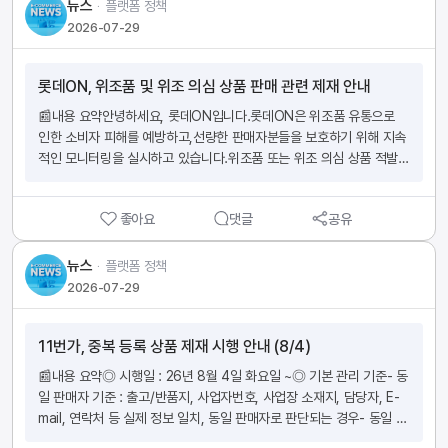
품에 대해 자체적으로 점검해 주시기를 안내드립니다.​​■ 점검 권고 사
뉴스
ᆞ
플랫폼 정책
항: 국가 상징물이나 역사·문화적 의미가 담긴 디자인을 활용한 상품은 
2026-07-29
아래 사항을 중심으로 자체 점검해 주시기 바랍니다.- 태극기 등 국가 
상징물의 방향·비율·색상이 실제 규격과 일치하는지, 훼손·왜곡으로 오
롯데ON, 위조품 및 위조 의심 상품 판매 관련 제재 안내
인될 소지는 없는지 확인- 특정 정치적 입장이나 이념, 단체를 지지·반
대하는 것으로 해석될 수 있는 이미지·문구 사용 여부 확인- 위와 같은 
📰내용 요약안녕하세요, 롯데ON입니다.롯데ON은 위조품 유통으로 
요소가 포함된 상품은 출시 전 디자인 의미와 소비자 해석 가능성을 검
인한 소비자 피해를 예방하고,선량한 판매자분들을 보호하기 위해 지속
토하는 절차 마련 권고​점검 결과 문제 소지가 확인되는 상품은 판매자님
적인 모니터링을 실시하고 있습니다.위조품 또는 위조 의심 상품 적발 
께서 자발적으로 판매 중단 또는 상세페이지 수정 등의 조치를 취해 주
시 정품 입증 및 공급 경로 자료 제출을 요청할 수 있으며,소명이 이루어
시기 바랍니다.관련하여 이용자 신고, 민원 등이 접수되는 경우 네이버 
지지 않을 경우 아래와 같이 강력한 제재 조치가 진행될 예정입니다.판
스마트스토어 운영정책에 따라 확인 및 조치가 이루어질 수 있는 점 참
좋아요
댓글
공유
매자분들께서는 하기 상세 내용을 참고하시어위조품 혹은 위조 의심 상
고 부탁드립니다.판매자님들의 적극적인 협조를 부탁드리며, 앞으로도 
품 판매로 인한 제재를 받지 않도록 주의해 주시기 바랍니다.■ 제재 대
신뢰할 수 있는 쇼핑 환경 조성을 위해 함께 노력해 주시기 바랍니다.감
상1) 권리자의 위조품 판정 또는 제3의 감정기관을 통해 위조품 감정결
뉴스
ᆞ
플랫폼 정책
사합니다. 출처: 스마트스토어
과서가 발행된 경우2) 제3자 신고 또는 안전거래센터 모니터링에 따른 
2026-07-29
지식재산권 침해 의심 건에 대해 소명하지 못한 경우3) 타인의 지식재산
권 침해, 명예훼손 등 기타 권리를 침해하는 상품■ 시행 일자
11번가, 중복 등록 상품 제재 시행 안내 (8/4)
2026/8/24 (월)■ 제재 조치전체 판매 상품 판매중지/ 신규 상품 등록
제한/ 정산금 지급보류■ 소명자료 제출 안내- 필수 기재 항목: 공급자, 
📰내용 요약◎ 시행일 : 26년 8월 4일 화요일 ~◎ 기본 관리 기준- 동
공급받는 자, 거래일자, 거래내역, 공급자 날인 혹은 서명, 수량, 모델명/
일 판매자 기준 : 출고/반품지, 사업자번호, 사업장 소재지, 담당자, E-
품번※ 위 항목 누락 시 소명 불가, 외국어 자료의 경우 번역본 제출 필수
mail, 연락처 등 실제 정보 일치, 동일 판매자로 판단되는 경우- 동일 상
※ 위 서류에 대한 위조 및 임의 작성 확인 시 소명자료 접수 불가※ 병행
품 기준 : 상품명, 이미지, 가격 등 실제 상품의 판매 정보가 일치하는 상