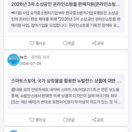
2026년 3차 소상공인 온라인쇼핑몰 판매지원(온라인쇼핑몰ㆍ로컬상품관) 참여기업 모집 공고
시장 흐름 핵심역시즌 쇼핑 트렌드 확산고가 아우터 할인 구매 증가여름
을 받을 수 있도록 [상품정보 제공고시 : 건강기능 식품] 등록 여부를 검
철 겨울 의류 수요 확대홈쇼핑 중심 시즌 선구매 문화 정착 💬서치킹 코
토해 주시기 바랍니다.  상품의 건강기능식품 해당 여부, 규제 요건 충
📢지원사업 요약중소벤처기업부와 한국중소벤처기업유통원은 소상공
멘트패션 시장에서는 계절보다 가격 경쟁력이 소비를 결정하는 흐름이 
족 여부 또는 판매 자격 여부가 불확실한 경우에는 관련 법령 위반을 방
인의 온라인 판로 확대를 위해 「2026년 3차 소상공인 온라인쇼핑몰 판
강해지고 있습니다. 특히 코트, 패딩, 무스탕처럼 가격대가 높은 겨울 아
지하기 위해 식품의약품안전처(MFDS)에 문의하시기 바랍니다. 판매자
매지원사업」 참여기업을 모집합니다. 온라인쇼핑몰 기획전 참여와 로컬
우터는 역시즌 할인 기간에 미리 구매하는 소비자가 꾸준히 늘고 있습니
님의 성공이 쿠팡의 성공입니다. 감사합니다.  출처: 쿠팡
상품관 입점을 지원하여 온라인 판매와 마케팅 경쟁력을 높일 수 있도록 
다. 패션 셀러라면 여름철 역시즌 프로모션과 선론칭 전략을 활용해 재
지원하는 사업입니다. 📌모집 대상「소상공인기본법」 제2조에 따른 소상
고를 효율적으로 운영하고, 할인 혜택을 강조한 마케팅으로 구매 수요를 
좋아요
댓글
공유
공인 🎁지원 내용온라인 플랫폼 단독딜 운영 지원소상공인 전용 온라인 
선점하는 것이 중요합니다. 👉해당 기사 내용 더 자세히 읽어보기
기획전 노출 지원지방정부 지역몰 로컬상품관 입점 지원로컬상품 판매 
https://www.mk.co.kr/news/business/12107709
및 마케팅 지원온라인 판로 확대 지원 📅신청 기간2026년 7월 20일 
뉴스
ᆞ
플랫폼 정책
~ 2026년 8월 24일 📩신청 방법판판대로 온라인 접수 ☎ 문의처온판
2026-07-29
상담소1899-0309 👉 ‘2026년 3차 소상공인 온라인쇼핑몰 판매지
원(온라인쇼핑몰·로컬상품관) 참여기업 모집 공고’ 바로가기
스마트스토어, 국가 상징물을 활용한 뉴발란스 상품에 대한 판매자 자체 점검 안내
https://www.bizinfo.go.kr/sii/siia/selectSIIA200Detail.do?
hashCode=08&rowsSel=6&rows=15&cpage=3&cat=&schPb
📰내용 요약 안녕하세요.네이버 스마트스토어입니다.​최근 언론 보도를 
lancDiv=&schJrsdCodeTy=&schWntyAt=&schAreaDetailCod
통해, 뉴발란스에서 판매한 의류 상품의 디자인이 실제 태극기와 좌우
es=&schEndAt=N&orderGb=&sort=&preKeywords=&conditi
(또는 색상 배치)가 반대로 표현되어,정치적·이념적 의도가 있는 것 아니
on=searchPblancNm&condition1=AND&keyword=&pblancId
냐는 소비자 논란이 발생하고 이에 따라 해당 브랜드가 상품 판매를 전
=PBLN_000000000124549
면 중단한 사례가 있었습니다.​관련 기사 : [단독] "태극 문양·건곤감리가 
좋아요
댓글
공유
거꾸로"…뉴발란스, 불매 조짐에 판매 중단 (바로가기)이와 관련하여, 스
마트스토어 판매자님들께서도 아래 사항을 참고하시어 판매 중이신 상