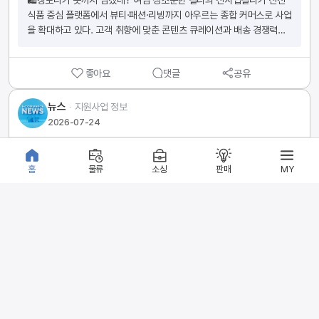
🛍️장보다가 옷까지 담겠네? 여심 정조준한 컬리의 신사업컬리가 신선
https://www.bizinfo.go.kr/sii/siia/selectSIIA200Detail.do?
식품 중심 플랫폼에서 뷰티·패션·리빙까지 아우르는 종합 커머스로 사업
hashCode=08&rowsSel=6&rows=15&cpage=3&cat=&schPb
을 확대하고 있다. 고객 취향에 맞춘 콘텐츠 큐레이션과 배송 경쟁력을 
lancDiv=&schJrsdCodeTy=&schWntyAt=&schAreaDetailCod
앞세워 플랫폼 체류시간과 교차 구매를 늘리는 전략이 성과를 내고 있
es=&schEndAt=N&orderGb=&sort=&preKeywords=&conditi
다. 1. 패션 콘텐츠 강화패션 탭 신설 후 콘텐츠 중심 큐레이션 확대'스타
on=searchPblancNm&condition1=AND&keyword=&pblancId
좋아요
댓글
공유
일노트' 콘텐츠 운영'학부모 참관룩' 일평균 조회수 1만6천 회 기록
=PBLN_000000000124541
TPO(시간·장소·상황)별 스타일링 제안 강화 2. 뷰티·패션 카테고리 확
대식품에서 뷰티·패션·리빙으로 상품군 확장3050 여성 고객 맞춤 큐레
뉴스
ᆞ
지원사업 정보
이션 강화생활밀착형 패션부터 컨템포러리 브랜드까지 확대원스톱 쇼
2026-07-24
핑 경험 제공 3. 플랫폼 경쟁력 강화네이버플러스 스토어 '컬리N마트' 
거래액 9배 증가'컬리나우' 배송 서비스 확대판매자배송 서비스 강화큐
[서울] 서대문구 2026년 소상공인 라이브커머스 지원사업 참여자 모집 공고
레이션과 배송 경쟁력 동시 강화 4. 실적 성장 지속지난해 창사 이후 첫 
홈
물류
소싱
판매
MY
연간 흑자 달성영업이익 131억 원 기록올해 1분기 영업이익 전년 대비 
📢지원사업 요약서울특별시 서대문구는 지역 소상공인의 온라인 판로 
1,277% 증가뷰티컬리 거래액 20.2% 성장판매자배송 거래액 52.6% 
확대를 위해 「2026년 서대문구 소상공인 라이브커머스 지원사업」 참여
증가 💬 서치킹 코멘트이커머스 시장은 이제 단순히 많은 상품을 판매
자를 모집합니다. 라이브커머스 방송부터 쇼호스트 섭외, 촬영, 상품기
하는 것보다 고객 취향에 맞는 상품을 추천하는 '큐레이션 경쟁'이 핵심
획, 숏폼 제작까지 전 과정을 지원하는 온라인 판로 지원사업입니다. 📌
으로 떠오르고 있습니다. 컬리는 식품에서 확보한 신뢰를 바탕으로 뷰
모집 대상라이브커머스를 활용하여 제품 판매를 희망하는 서대문구 소
티, 패션, 리빙까지 자연스럽게 확장하며 플랫폼 체류시간과 객단가를 
좋아요
댓글
공유
재 소상공인 🎁지원 내용업체별 라이브커머스 1회 지원쇼호스트 섭외 
함께 높이고 있습니다. 셀러라면 상품 판매뿐 아니라 콘텐츠를 활용한 
지원방송장비 및 촬영팀 지원상품기획 지원라이브 방송 송출 지원제품 
큐레이션 전략과 교차 구매를 유도할 수 있는 상품 구성까지 함께 고민
홍보용 라이브방송 숏폼 제작 지원매장 홍보 연계 지원 📅신청 기간
뉴스
ᆞ
플랫폼 정책
해볼 필요가 있습니다. 👉 해당 기사 내용 더 자세히 읽어보기
2026년 7월 20일 ~ 2026년 8월 5일 📩신청 방법방문 또는 이메일 
2026-07-22
https://www.mediapen.com/news/view/1112454