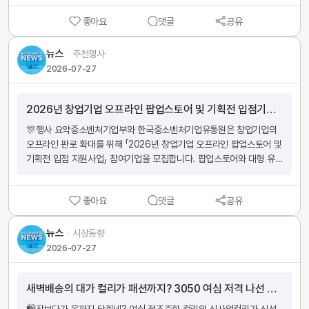
수입, 구매대행 혹은 대외비를 근거로 공급 경로 내역 증빙 불가한 경우 
품(이미 판매 금지된 상품 제외한 모든 상품, 판매중, 판매중지(목록 영
소명 불가(제출 자료는 상품의 소명 목적으로만 활용되며, 본인 동의 없
좋아요
댓글
공유
구삭제 상품 제외),판매종료 포함)◎ 중복등록 패널티- 중복등록상품 적
이 다른 용도로 활용되지 않습니다)(가격 등 민감 정보는 마스킹 처리 필
발 시, 해당 상품은 '판매금지' 조치(상품 상세 판매금지 사유확인 가능)- 
수)■ 관련 약관 (롯데ON 판매자 약관)제9조(이용계약의 갱신 및 해지) 
중복상품을 지속적으로 등록 시, 전체상품 판매금지 및 아이디 이용정지
뉴스
ᆞ
추천행사
제3항, 제19조(지급보류 등) 제4항, 제31조(금지행위) 제1항,2항3항, 
* 3개월 이상 중복상품 등록 시 - 경고 및 소명 요청* 경고 후 중복 상품
2026-07-27
제32조 (제재 등)앞으로도 판매자님과 함께 성장하는 롯데ON이 되겠
을 재 등록할 경우 - 계정 일시 이용 정지* 계정 일시 이용정지 이후 중
습니다.감사합니다. 출처: 롯데ON
복상품을 재 등록할 경우 - 계정 영구 이용 정지※ 중복등록이란, 상품번
2026년 창업기업 오프라인 팝업스토어 및 기획전 입점기업 모집 공고
호를 기준으로 특별히 차이가 없는 상품으로,아이디/사업자가 다르더라
도 차이가 명확하지 않을 경우 중복등록으로 간주합니다.중복등록 상품
🎊행사 요약중소벤처기업부와 한국중소벤처기업유통원은 창업기업의 
은 '판매금지'되며, 상품 상세페이지에서 판매금지 사유 확인 가능합니
오프라인 판로 확대를 위해 「2026년 창업기업 오프라인 팝업스토어 및 
다.※ 시행일에는 중복상품을 수정하더라도 상품이 판매금지 될 수 있습
기획전 입점 지원사업」 참여기업을 모집합니다. 팝업스토어와 대형 유
니다.상품수정은 반드시 시행일 전까지 완료해 주시기 바랍니다.건전한 
통채널 오프라인 기획전 입점을 지원하여 창업 초기 기업의 제품 홍보와 
판매문화 정착을 위해 판매자 여러분의 양해와 적극적인 협조를 부탁드
판매 확대를 지원하는 사업입니다. 📌모집 대상창업 후 7년 이내 창업
립니다.언제나 11번가와 함께해 주셔서 감사합니다. 출처: 11번가
좋아요
댓글
공유
기업뷰티 분야 기업패션 분야 기업라이프 분야 기업푸드 분야 기업 🎁
지원 내용창업 초기 제품 맞춤형 팝업스토어 지원대형 유통채널 오프라
인 기획전 입점 지원오프라인 판로 확대 지원총 7회 기획전 운영 지
뉴스
ᆞ
시장동향
원 📅신청 기간2026년 7월 20일 ~ 2026년 8월 7일 📩신청 방법판
2026-07-27
판대로 온라인 접수 ☎ 문의처창업기업 오프라인 지원사업 운영사무국
02-336-1874한국중소벤처기업유통원 글로벌도약팀02-6678-
새벽배송의 대가 컬리가 패션까지? 3050 여심 저격 나선 진짜 이유
971402-6678-9717 👉 ‘2026년 창업기업 오프라인 팝업스토어 
및 기획전 입점기업 모집 공고’ 바로가기